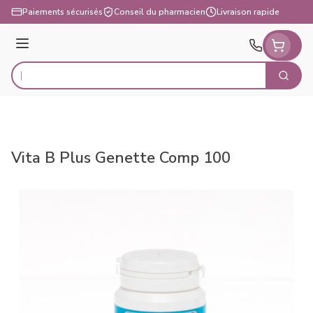
Aller au contenu
Paiements sécurisés
Conseil du pharmacien
Livraison rapide
Menu
Cherch
Rechercher
Vita B Plus Genette Comp 100