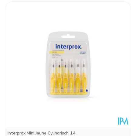
Longueur
155 mm
Profondeur
20 mm
Température ambiante (15°C -
Préservation
25°C)
Interprox Mini Jaune Cylindrisch 1.4