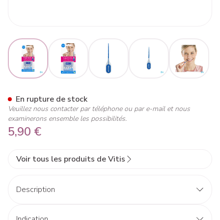
View larger image
View larger image
View larger image
View larger image
View lar
Vitis Flexipicks 40
En rupture de stock
Veuillez nous contacter par téléphone ou par e-mail et nous
examinerons ensemble les possibilités.
5,90 €
Voir tous les produits de Vitis
Description
Indication