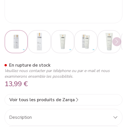
View larger image
View larger image
View larger image
View larger image
View lar
Zarqa Sensitive Apres Sham
En rupture de stock
Veuillez nous contacter par téléphone ou par e-mail et nous
examinerons ensemble les possibilités.
13,99 €
Voir tous les produits de Zarqa
Description
Apaise le cuir chevelu