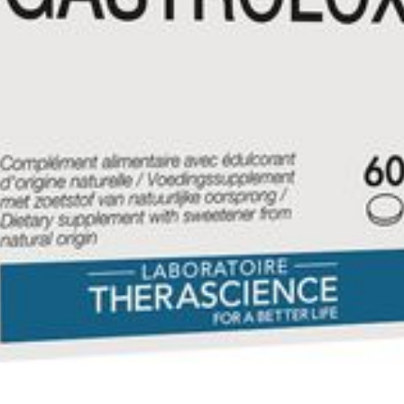
Autobronzants
Rasage