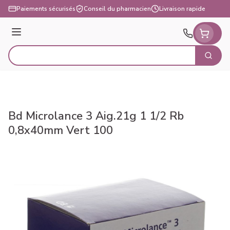
Aller au contenu
Paiements sécurisés
Conseil du pharmacien
Livraison rapide
Menu
Cherch
Rechercher
Bd Microlance 3 Aig.21g 1 1/2 Rb
0,8x40mm Vert 100