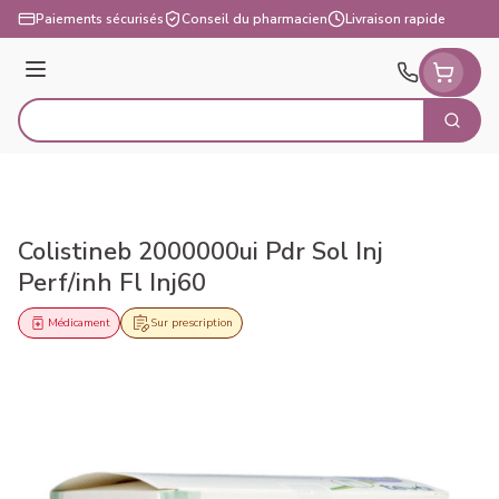
Aller au contenu
Paiements sécurisés
Conseil du pharmacien
Livraison rapide
Menu
Cherch
Rechercher
Colistineb 2000000ui Pdr Sol Inj
Perf/inh Fl Inj60
Médicament
Sur prescription