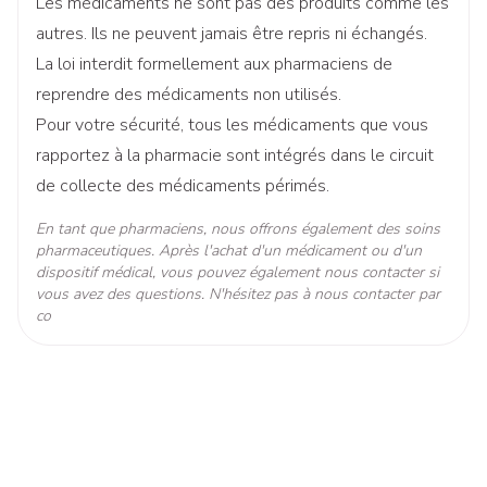
Les médicaments ne sont pas des produits comme les
Fréquents.
Céphalée.
Affections du
autres. Ils ne peuvent jamais être repris ni échangés.
Diminution du fonctionnement du foie
:
Quantité Du
système
100
La loi interdit formellement aux pharmaciens de
Paquet
Peu
Sensation
nerveux
reprendre des médicaments non utilisés.
fréquents.
vertigineuse.
Ingrédients
Pour votre sécurité, tous les médicaments que vous
Mode d'emploi
:
molsidomine
Actifs
rapportez à la pharmacie sont intégrés dans le circuit
Hypotension /
Fréquents.
Hypotension
de collecte des médicaments périmés.
Température ambiante (15°C -
orthostatique.
Préservation
25°C)
En tant que pharmaciens, nous offrons également des soins
pharmaceutiques. Après l'achat d'un médicament ou d'un
Affections
Hypotension
dispositif médical, vous pouvez également nous contacter si
vasculaires
symptomatique
vous avez des questions. N'hésitez pas à nous contacter par
Fréquence
sévère (p.ex. ave
co
indéterminée.
collapsus
circulatoire et
choc).
Affections
respiratoires,
Rares.
Bronchospasme.