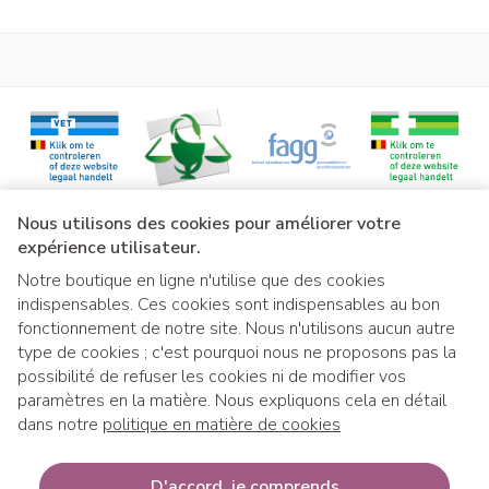
thoraciques et
médiastinales
Affections
Nausées.
Peu
gastro-
Troubles gastro-
fréquents.
intestinales
intestinaux.
Affections de la
peau et du
Peu
Réaction allergiq
Liens légaux
Nous utilisons des cookies pour améliorer votre
tissus sous-
fréquents.
cutanée.
expérience utilisateur.
cutané
Notre boutique en ligne n'utilise que des cookies
indispensables. Ces cookies sont indispensables au bon
Déclaration des effets indésirables suspectés :
fonctionnement de notre site. Nous n'utilisons aucun autre
type de cookies ; c'est pourquoi nous ne proposons pas la
possibilité de refuser les cookies ni de modifier vos
paramètres en la matière. Nous expliquons cela en détail
dans notre
politique en matière de cookies
Si vous souhaitez retirer votre commande 
Si vous souhaitez retirer votre co
Belgique
:
D'accord, je comprends