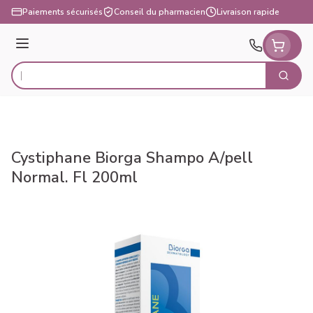
Aller au contenu
Paiements sécurisés
Conseil du pharmacien
Livraison rapide
Menu
Cherch
Rechercher
Cystiphane Biorga Shampo A/pell
Normal. Fl 200ml