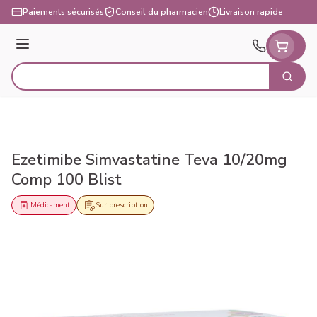
Aller au contenu
Paiements sécurisés
Conseil du pharmacien
Livraison rapide
Menu
Cherch
Rechercher
Ezetimibe Simvastatine Teva 10/20mg
Comp 100 Blist
Médicament
Sur prescription