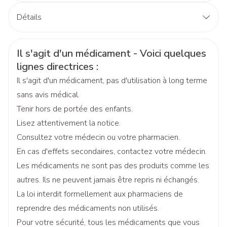
Détails
CNK
3106689
Informations sur la sécurité
Il s'agit d'un médicament - Voici quelques
lignes directrices :
Fabricants
Boiron
Il s'agit d'un médicament, pas d'utilisation à long terme
Marques
Boiron
sans avis médical.
Tenir hors de portée des enfants.
Largeur
17 mm
Lisez attentivement la notice.
Consultez votre médecin ou votre pharmacien.
Longueur
61 mm
En cas d'effets secondaires, contactez votre médecin.
Les médicaments ne sont pas des produits comme les
Profondeur
15 mm
autres. Ils ne peuvent jamais être repris ni échangés.
La loi interdit formellement aux pharmaciens de
Quantité Du
reprendre des médicaments non utilisés.
4
Paquet
Pour votre sécurité, tous les médicaments que vous