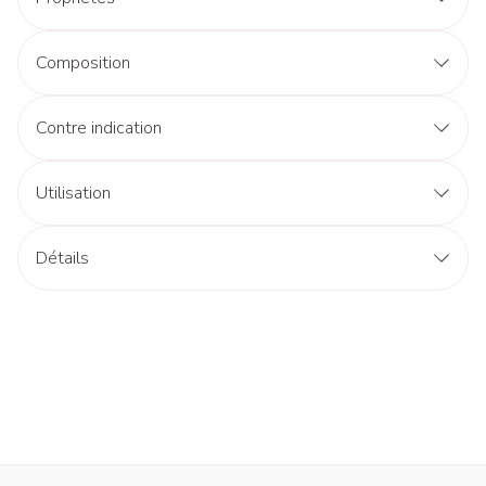
Composition
Contre indication
Utilisation
Détails
CNK
1253061
Fabricants
Bomedys
Marques
Nippes
Largeur
55 mm