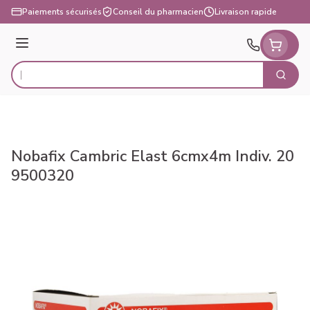
Aller au contenu
Paiements sécurisés
Conseil du pharmacien
Livraison rapide
Menu
Cherch
Rechercher
Nobafix Cambric Elast 6cmx4m Indiv. 20
9500320