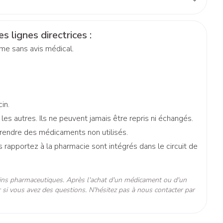
nettoyage
Anesthésie
time
tum et vider par pression tout le contenu du tube
NTO
Tonic - lotion
pieds
s lignes directrices :
Eau micellaire
s
ie
Médications diverses
erme sans avis médical.
Yeux
s
Afficher plus
in.
nti-insectes
Senteur
 autres. Ils ne peuvent jamais être repris ni échangés.
prendre des médicaments non utilisés.
rapportez à la pharmacie sont intégrés dans le circuit de
ins pharmaceutiques. Après l'achat d'un médicament ou d'un
 si vous avez des questions. N'hésitez pas à nous contacter par
°C - 25°C)