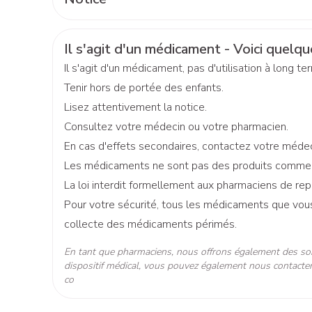
Enlever le capuchon
Baxters
Coude
Acné
Oreille
Bien-être in
Eye-liners
Enfoncer complètement la partie effilée dans le rec
Fabricants
Français
Allemand
Essential Pharma, MOVIA
Néerlandais
Catheters
Cheville et 
Soin intime
Mascaras
Enlever le tube tout en continuant à appuyer
Informations sur la sécurité
Il s'agit d'un médicament - Voici quelque
Afficher plu
Minceur
Homeopath
Marques
Norgine
Laisser agir 5 à 20 minutes
Massage
Ombres à paupières
Il s'agit d'un médicament, pas d'utilisation à long t
Afficher plu
Tenir hors de portée des enfants.
Afficher plus
Largeur
68 mm
Lisez attentivement la notice.
cessoires
Masques chirurgique
Consultez votre médecin ou votre pharmacien.
Longueur
115 mm
En cas d'effets secondaires, contactez votre médec
e
Compléments
Répulsifs a
Les médicaments ne sont pas des produits comme les
nutritionnels
Profondeur
40 mm
La loi interdit formellement aux pharmaciens de re
entation
Pour votre sécurité, tous les médicaments que vous 
peau irritée
Quantité Du
6
collecte des médicaments périmés.
Paquet
En tant que pharmaciens, nous offrons également des so
Ingrédients Actifs
docusate sodium
dispositif médical, vous pouvez également nous contacter
co
Préservation
Température ambiante (15