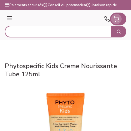
Aller au contenu
Paiements sécurisés
Conseil du pharmacien
Livraison rapide
Menu
Cherch
Rechercher
Phytospecific Kids Creme Nourissante
Tube 125ml