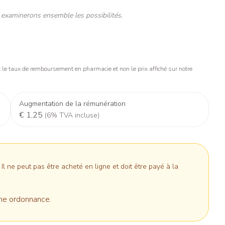
Nez
Vitamines
iene
Manucure & pédicure
Protections
ts - détox
 examinerons ensemble les possibilités.
Gorge
t compléments
Slips absorbants
és
Os, muscles et articulations
anatomiques
apie
oiseaux
Phytothérapie
Soins des plaies
Afficher plus
s
Afficher plus
s
le taux de remboursement en pharmacie et non le prix affiché sur notre
stress
Puces et tiques
ins
Tests de diagnostic
Augmentation de la rémunération
Gorge et bouche
€ 1,25
(6% TVA incluse)
Alcootest
Bouche, gueule ou bec
Comprimés à sucer
Oreilles
hérapie -
Tensiomètre
uttes
Spray - solution
ire
Bouchons d'oreilles
Test de cholestérol
nsements
Nettoyage des oreilles
 ne peut pas être acheté en ligne et doit être payé à la
Cardiofréquencemètre
médicaux
Gouttes auriculaires
Afficher plus
s
ne ordonnance.