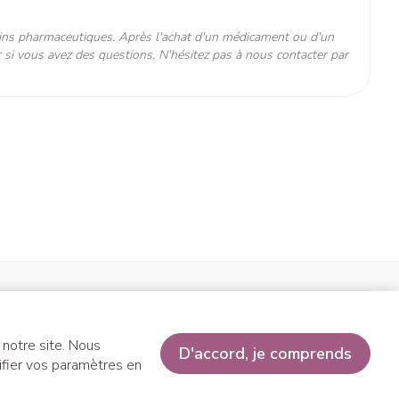
s-Johnson).
usculaires (myopathie).
 élevée et gonflement des ganglions lymphatiques
ins pharmaceutiques. Après l'achat d'un médicament ou d'un
°C - 25°C)
CBD
 médicamenteuse).
 si vous avez des questions. N'hésitez pas à nous contacter par
 – se normalise d'habitude spontanément sans arrêt de la
ment pour Rosuvastatin HCS 40 mg),
aux élevés de sucres et de graisses dans votre sang, êtes
ente
Déclaration de confidentialité
Cookies
Plate-forme ODR
 Votre médecin vous surveillera étroitement pendant que
 notre site. Nous
D'accord, je comprends
difier vos paramètres en